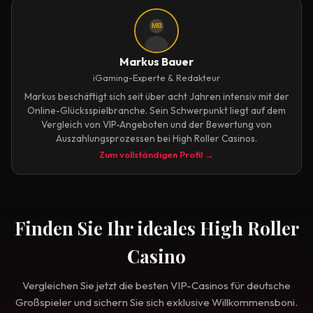
Markus Bauer
iGaming-Experte & Redakteur
Markus beschäftigt sich seit über acht Jahren intensiv mit der
Online-Glücksspielbranche. Sein Schwerpunkt liegt auf dem
Vergleich von VIP-Angeboten und der Bewertung von
Auszahlungsprozessen bei High Roller Casinos.
Zum vollständigen Profil →
Finden Sie Ihr ideales High Roller
Casino
Vergleichen Sie jetzt die besten VIP-Casinos für deutsche
Großspieler und sichern Sie sich exklusive Willkommensboni.