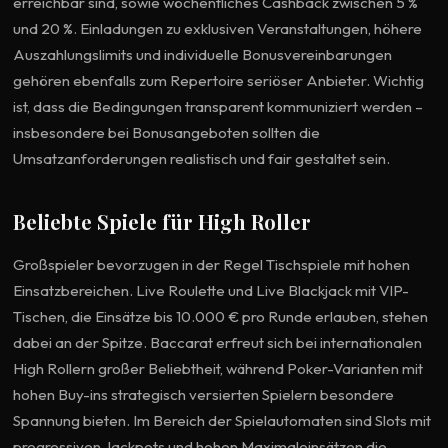
erreichbar sind, sowie wöchentliches Cashback zwischen 5 %
und 20 %. Einladungen zu exklusiven Veranstaltungen, höhere
Auszahlungslimits und individuelle Bonusvereinbarungen
gehören ebenfalls zum Repertoire seriöser Anbieter. Wichtig
ist, dass die Bedingungen transparent kommuniziert werden –
insbesondere bei Bonusangeboten sollten die
Umsatzanforderungen realistisch und fair gestaltet sein.
Beliebte Spiele für High Roller
Großspieler bevorzugen in der Regel Tischspiele mit hohen
Einsatzbereichen. Live Roulette und Live Blackjack mit VIP-
Tischen, die Einsätze bis 10.000 € pro Runde erlauben, stehen
dabei an der Spitze. Baccarat erfreut sich bei internationalen
High Rollern großer Beliebtheit, während Poker-Varianten mit
hohen Buy-ins strategisch versierten Spielern besondere
Spannung bieten. Im Bereich der Spielautomaten sind Slots mit
progressiven Jackpots und hohen Maximaleinsätzen die