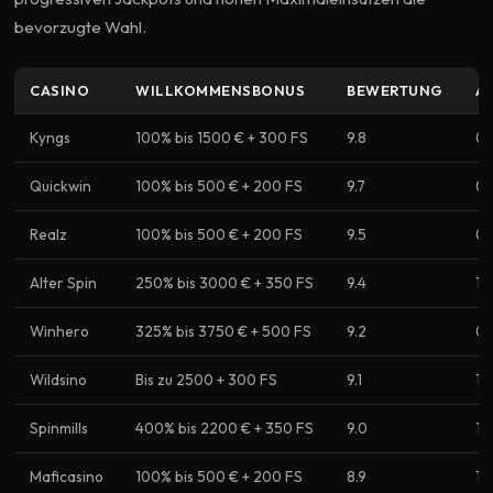
bevorzugte Wahl.
CASINO
WILLKOMMENSBONUS
BEWERTUNG
A
Kyngs
100% bis 1500 € + 300 FS
9.8
0–
Quickwin
100% bis 500 € + 200 FS
9.7
0–
Realz
100% bis 500 € + 200 FS
9.5
0–
Alter Spin
250% bis 3000 € + 350 FS
9.4
1–
Winhero
325% bis 3750 € + 500 FS
9.2
0–
Wildsino
Bis zu 2500 + 300 FS
9.1
1–
Spinmills
400% bis 2200 € + 350 FS
9.0
1–
Maficasino
100% bis 500 € + 200 FS
8.9
1–