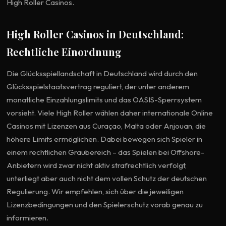
High Roller Casinos.
High Roller Casinos in Deutschland:
Rechtliche Einordnung
Die Glücksspiellandschaft in Deutschland wird durch den
Glücksspielstaatsvertrag reguliert, der unter anderem
monatliche Einzahlungslimits und das OASIS-Sperrsystem
vorsieht. Viele High Roller wählen daher internationale Online
Casinos mit Lizenzen aus Curaçao, Malta oder Anjouan, die
höhere Limits ermöglichen. Dabei bewegen sich Spieler in
einem rechtlichen Graubereich – das Spielen bei Offshore-
Anbietern wird zwar nicht aktiv strafrechtlich verfolgt,
unterliegt aber auch nicht dem vollen Schutz der deutschen
Regulierung. Wir empfehlen, sich über die jeweiligen
Lizenzbedingungen und den Spielerschutz vorab genau zu
informieren.