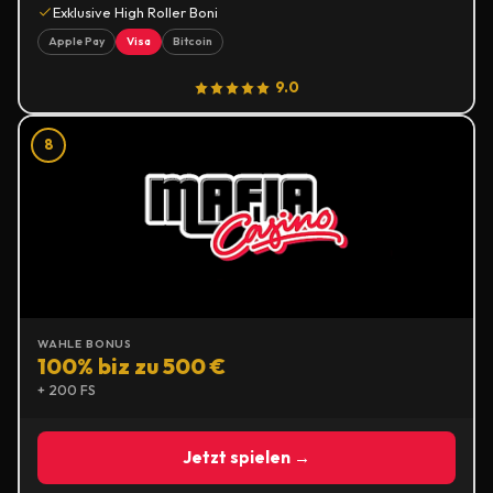
Exklusive High Roller Boni
Apple Pay
Visa
Bitcoin
9.0
8
WAHLE BONUS
100% biz zu 500 €
+ 200 FS
Jetzt spielen →