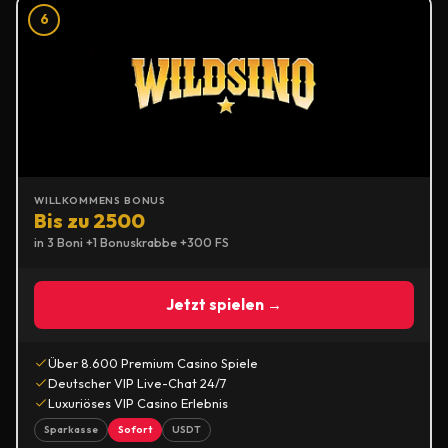
6
WILLKOMMENS BONUS
Bis zu 2500
in 3 Boni +1 Bonuskrabbe +300 FS
Jetzt spielen →
Über 8.600 Premium Casino Spiele
Deutscher VIP Live-Chat 24/7
Luxuriöses VIP Casino Erlebnis
Sparkasse
Sofort
USDT