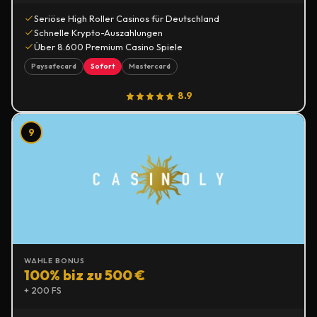
Seriöse High Roller Casinos für Deutschland
Schnelle Krypto-Auszahlungen
Über 8.600 Premium Casino Spiele
Paysafecard
Sofort
Mastercard
8.9
9
WAHLE BONUS
100% biz zu 500 €
+ 200 FS